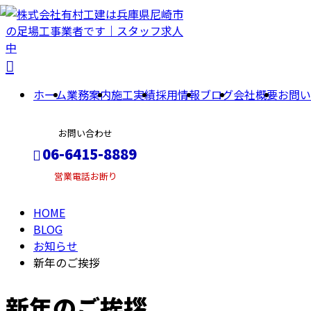
BLOG
ホーム
業務案内
施工実績
採用情報
ブログ
会社概要
お問い
お問い合わせ
06-6415-8889
営業電話お断り
HOME
メールフォーム
BLOG
お知らせ
新年のご挨拶
新年のご挨拶