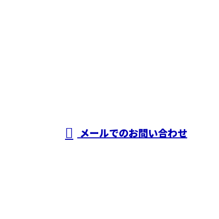
お電話でのお問い合わせ
06-6415-8889
株式会社有村工
建
受付／8：00～18：00［営業電話お断り］
メールでのお問い合わせ
ホーム
業務案内
施工実績
採用情報