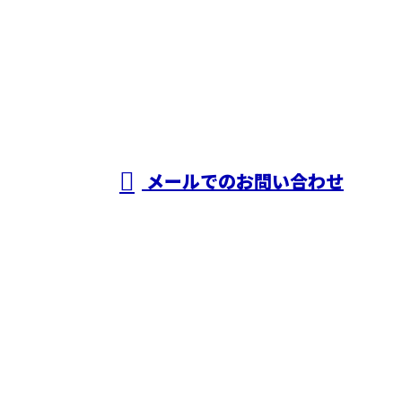
お電話でのお問い合わせ
06-6415-8889
株式会社有村工
建
受付／8：00～18：00［営業電話お断り］
メールでのお問い合わせ
ホーム
業務案内
施工実績
採用情報
ブログ
会社概要
お問い合わせ