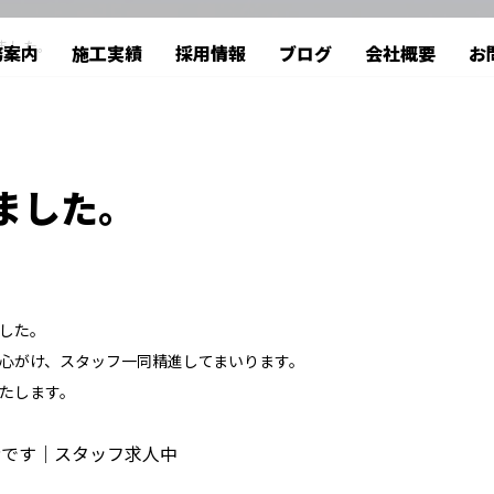
ました。
務案内
施工実績
採用情報
ブログ
会社概要
お
BLOG
ました。
した。
心がけ、スタッフ一同精進してまいります。
たします。
者です｜スタッフ求人中