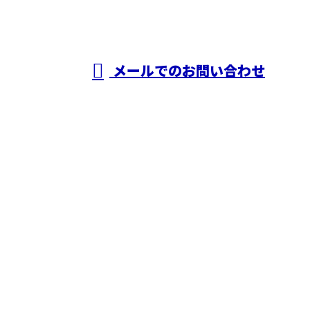
受付／8：00～18：00［営業電話お断り］
メールでのお問い合わせ
ホーム
業務案内
施工実績
採用情報
ブログ
会社概要
お問い合わせ
株式会社有村工建
〒661-0951
兵庫県尼崎市田能1丁目6-12