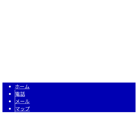
Googleマップで確認する
TEL：06-6415-8889 / FAX：06-6415-8895［営業電話お断
り］
株式会社有村工建は兵庫県尼崎市の足場工事業者です｜スタ
Copyright © 株式会社有村工建. All rights reserved.
ホーム
電話
メール
マップ